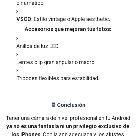
cinemático.
VSCO
:
Estilo
vintage
o
Apple
aesthetic.
Accesorios
que
mejoran
tus
fotos:
Anillos
de
luz
LED.
Lentes
clip
gran
angular
o
macro.
Trípodes
flexibles
para
estabilidad.
🧾
Conclusión
Tener
una
cámara
de
nivel
profesional
en
tu
Android
ya
no
es
una
fantasía
ni
un
privilegio
exclusivo
de
los
iPhones
.
Con
la
app
adecuada
y
los
ajustes