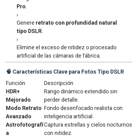
Pro
.
Genere
retrato
con
profundidad
natural
tipo
DSLR
.
Elimine
el
exceso
de
nitidez
o
procesado
artificial
de
las
cámaras
de
fábrica.
🧠
Características
Clave
para
Fotos
Tipo
DSLR
Función
Descripción
HDR+
Rango
dinámico
extendido
sin
Mejorado
perder
detalle.
Modo
Retrato
Fondo
desenfocado
realista
con
Avanzado
inteligencia
artificial.
Astrofotografí
Captura
estrellas
y
cielos
nocturnos
a
con
nitidez.