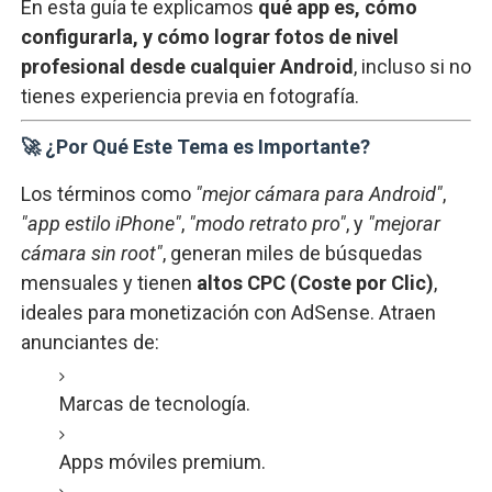
En
esta
guía
te
explicamos
qué
app
es,
cómo
configurarla,
y
cómo
lograr
fotos
de
nivel
profesional
desde
cualquier
Android
,
incluso
si
no
tienes
experiencia
previa
en
fotografía.
🚀 ¿
Por
Qué
Este
Tema
es
Importante?
Los
términos
como
"
mejor
cámara
para
Android"
,
"
app
estilo
iPhone"
,
"
modo
retrato
pro"
,
y
"
mejorar
cámara
sin
root"
,
generan
miles
de
búsquedas
mensuales
y
tienen
altos
CPC (
Coste
por
Clic)
,
ideales
para
monetización
con
AdSense.
Atraen
anunciantes
de:
Marcas
de
tecnología.
Apps
móviles
premium.