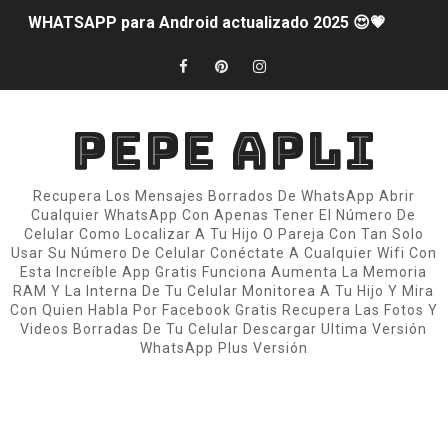
WHATSAPP para Android actualizado 2025 😍💗
NUEVA ACTUALIZACION DE WHATSAPP PARA ANDROID
AUMENTA LA BATERIA DE TU SMARTPHONE
PEPE APLI
PELÍCULAS Y SERIES 🍿🎦🎞️
Recupera Los Mensajes Borrados De WhatsApp Abrir
📱 Esta App Convierte la Cámara de tu Android en una D
Cualquier WhatsApp Con Apenas Tener El Número De
Celular Como Localizar A Tu Hijo O Pareja Con Tan Solo
WhatsApp con Estilo iPhone 2025 para Android
Usar Su Número De Celular Conéctate A Cualquier Wifi Con
Esta Increíble App Gratis Funciona Aumenta La Memoria
RAM Y La Interna De Tu Celular Monitorea A Tu Hijo Y Mira
FONDO DE PANTALLA ANIMADO 📱💡
Con Quien Habla Por Facebook Gratis Recupera Las Fotos Y
Videos Borradas De Tu Celular Descargar Ultima Versión
COMO PONER UN LIVE WALLPAPER 📱
WhatsApp Plus Versión
🎧 Cómo Tener Spotify Premium Sin Anuncios (Legal y 
🧩 Cómo Tener el Estilo de Instagram iOS en Android e